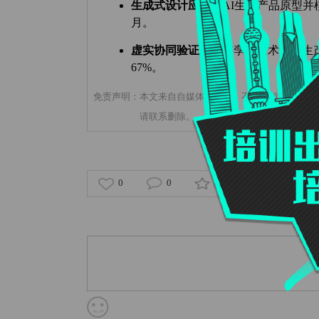
生成式设计应用
‌：AI生成产品原型
月。
虚实协同验证
‌：数字孪生技术预演生
67%。
免责声明：本文来自自媒体客户端，不代表超天才网的
请联系删除。
0
0
0