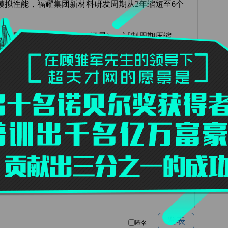
并模拟性能，福耀集团新材料研发周期从2年缩短至6个
产变量（如一汽模拟2000+场景），试制周期压缩
观点和立场。文章及图片来源网络，版权归作者所有，如有投诉
分享:
发表
匿名