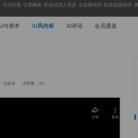
业
天才职场
引资购商
职业经理人培训
企业家培训
职业道德培训
天
AI与资本
AI风向标
AI评论
会员通道
：自媒体
浏览量：382