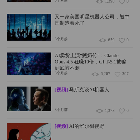
8个月前
1,390
0
又一家美国明星机器人公司，被中
国制造卷死了
8个月前
859
0
AI卖货上演“甄嬛传”：Claude
Opus 4.5 狂赚10倍，GPT-5.1被骗
到底裤不剩
8个月前
6,207
397
[视频]
马斯克谈AI机器人
8个月前
1,378
0
[视频]
AI的华尔街视野