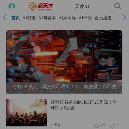
天才AI
首页
AI资讯
AI与资本
AI风向标
AI评论
会员通道
，顺便砸了自己的
GPT-5.2正式迎战Gemini，OpenA
识工作大模型”
震惊硅谷的Kimi K3正式开源！全
球Day 0适配
11天前
50
0